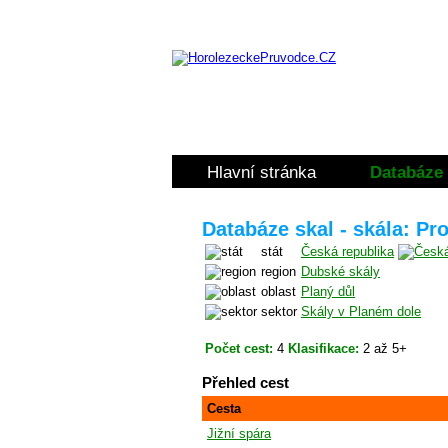
Hlavní stránka
Databáze 
Databáze skal - skála: Pro
stát
Česká republika
region
Dubské skály
oblast
Planý důl
sektor
Skály v Planém dole
Počet cest:
4
Klasifikace:
2 až 5+
Přehled cest
Cesta
Jižní spára