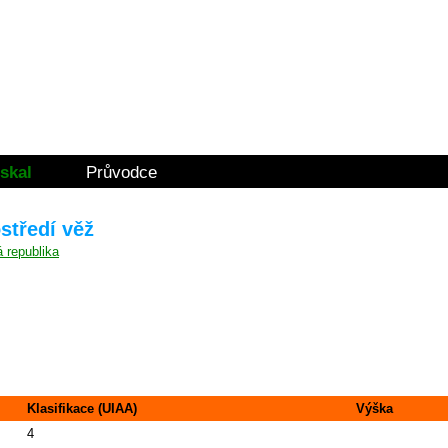
skal
Průvodce
středí věž
Klasifikace (UIAA)
Výška
4