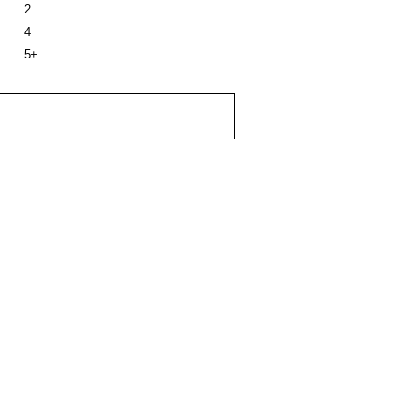
2
4
5+