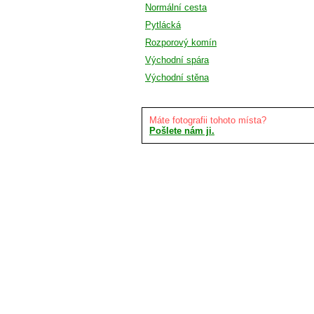
Normální cesta
Pytlácká
Rozporový komín
Východní spára
Východní stěna
Máte fotografii tohoto místa?
Pošlete nám ji.