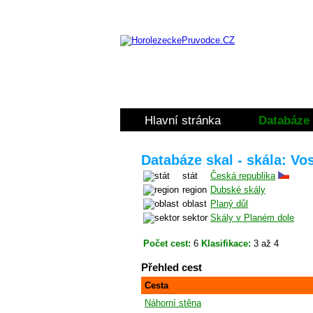
Hlavní stránka
Databáze 
Databáze skal - skála: Vo
stát
Česká republika
region
Dubské skály
oblast
Planý důl
sektor
Skály v Planém dole
Počet cest:
6
Klasifikace:
3 až 4
Přehled cest
Cesta
Náhorní stěna