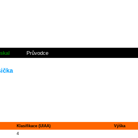
skal
Průvodce
sička
Klasifikace (UIAA)
Výška
4