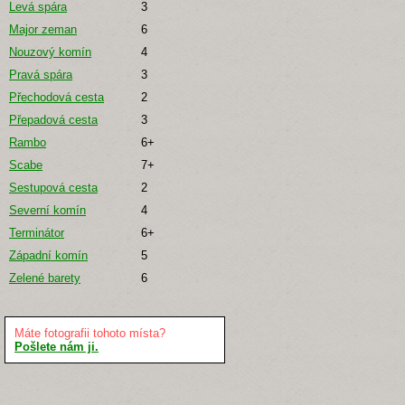
Levá spára
3
Major zeman
6
Nouzový komín
4
Pravá spára
3
Přechodová cesta
2
Přepadová cesta
3
Rambo
6+
Scabe
7+
Sestupová cesta
2
Severní komín
4
Terminátor
6+
Západní komín
5
Zelené barety
6
Máte fotografii tohoto místa?
Pošlete nám ji.