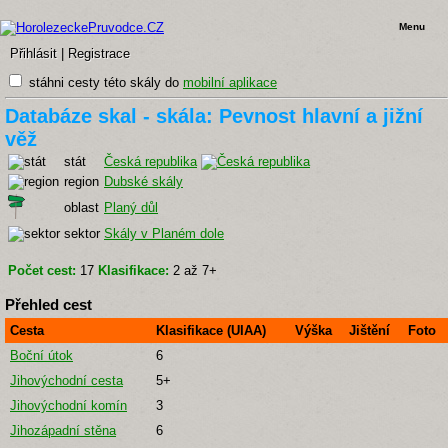
Menu
Přihlásit
|
Registrace
stáhni cesty této skály do
mobilní aplikace
Databáze skal - skála: Pevnost hlavní a jižní
věž
stát
Česká republika
region
Dubské skály
oblast
Planý důl
sektor
Skály v Planém dole
Počet cest:
17
Klasifikace:
2 až 7+
Přehled cest
Cesta
Klasifikace (UIAA)
Výška
Jištění
Foto
Boční útok
6
Jihovýchodní cesta
5+
Jihovýchodní komín
3
Jihozápadní stěna
6