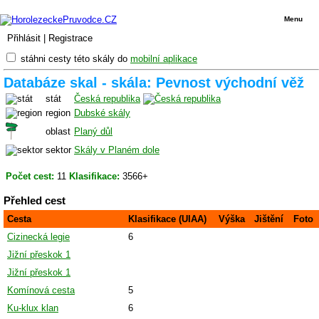
Menu
Přihlásit
|
Registrace
stáhni cesty této skály do
mobilní aplikace
Databáze skal - skála: Pevnost východní věž
stát
Česká republika
region
Dubské skály
oblast
Planý důl
sektor
Skály v Planém dole
Počet cest:
11
Klasifikace:
3566+
Přehled cest
Cesta
Klasifikace (UIAA)
Výška
Jištění
Foto
Cizinecká legie
6
Jižní přeskok 1
Jižní přeskok 1
Komínová cesta
5
Ku-klux klan
6