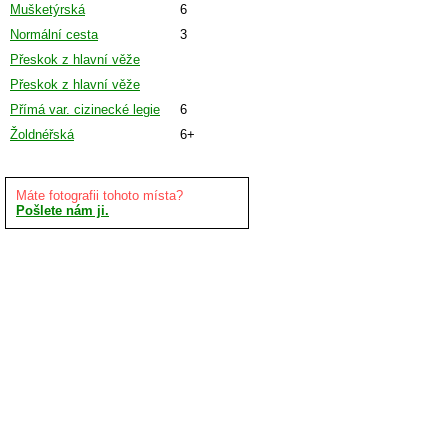
Mušketýrská
6
Normální cesta
3
Přeskok z hlavní věže
Přeskok z hlavní věže
Přímá var. cizinecké legie
6
Žoldnéřská
6+
Máte fotografii tohoto místa?
Pošlete nám ji.