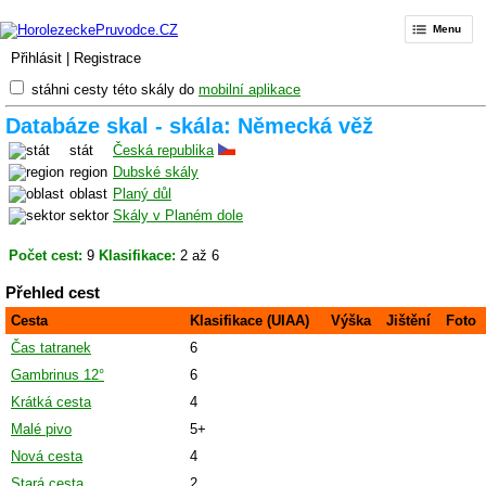
Menu
Přihlásit
|
Registrace
stáhni cesty této skály do
mobilní aplikace
Databáze skal - skála: Německá věž
stát
Česká republika
region
Dubské skály
oblast
Planý důl
sektor
Skály v Planém dole
Počet cest:
9
Klasifikace:
2 až 6
Přehled cest
Cesta
Klasifikace (UIAA)
Výška
Jištění
Foto
Čas tatranek
6
Gambrinus 12°
6
Krátká cesta
4
Malé pivo
5+
Nová cesta
4
Stará cesta
2