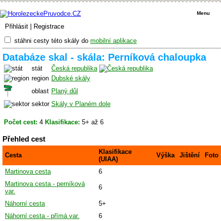
Menu
Přihlásit
|
Registrace
stáhni cesty této skály do
mobilní aplikace
Databáze skal - skála: Perníková chaloupka
stát
Česká republika
region
Dubské skály
oblast
Planý důl
sektor
Skály v Planém dole
Počet cest:
4
Klasifikace:
5+ až 6
Přehled cest
Klasifikace
Cesta
Výška
Jištění
Foto
(UIAA)
Martinova cesta
6
Martinova cesta - perníková
6
var.
Náhorní cesta
5+
Náhorní cesta - přímá var.
6