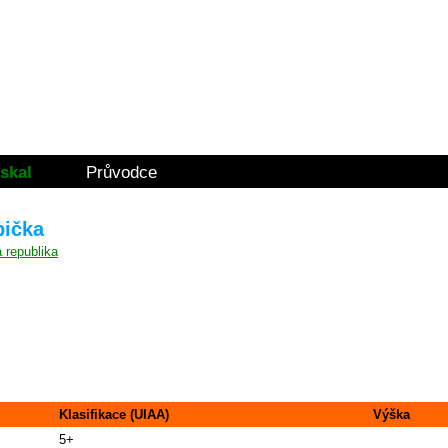
skal
Průvodce
bička
Klasifikace (UIAA)
Výška
5+