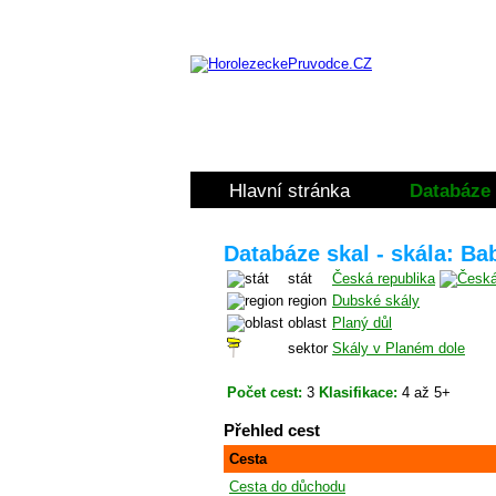
Hlavní stránka
Databáze 
Databáze skal - skála: Ba
stát
Česká republika
region
Dubské skály
oblast
Planý důl
sektor
Skály v Planém dole
Počet cest:
3
Klasifikace:
4 až 5+
Přehled cest
Cesta
Cesta do důchodu