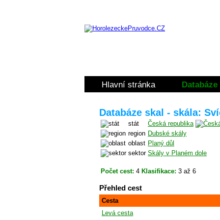
Hlavní stránka
Databáze 
Databáze skal - skála: Sv
stát
Česká republika
region
Dubské skály
oblast
Planý důl
sektor
Skály v Planém dole
Počet cest:
4
Klasifikace:
3 až 6
Přehled cest
Cesta
Levá cesta