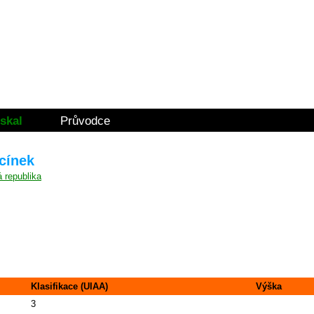
skal
Průvodce
ícínek
Klasifikace (UIAA)
Výška
3