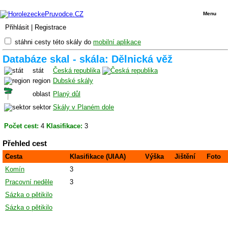
Menu
Přihlásit
|
Registrace
stáhni cesty této skály do
mobilní aplikace
Databáze skal - skála: Dělnická věž
stát
Česká republika
region
Dubské skály
oblast
Planý důl
sektor
Skály v Planém dole
Počet cest:
4
Klasifikace:
3
Přehled cest
Cesta
Klasifikace (UIAA)
Výška
Jištění
Foto
Komín
3
Pracovní neděle
3
Sázka o pětikilo
Sázka o pětikilo