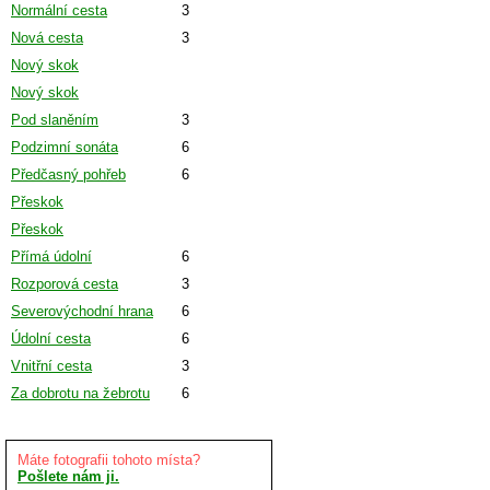
Normální cesta
3
Nová cesta
3
Nový skok
Nový skok
Pod slaněním
3
Podzimní sonáta
6
Předčasný pohřeb
6
Přeskok
Přeskok
Přímá údolní
6
Rozporová cesta
3
Severovýchodní hrana
6
Údolní cesta
6
Vnitřní cesta
3
Za dobrotu na žebrotu
6
Máte fotografii tohoto místa?
Pošlete nám ji.