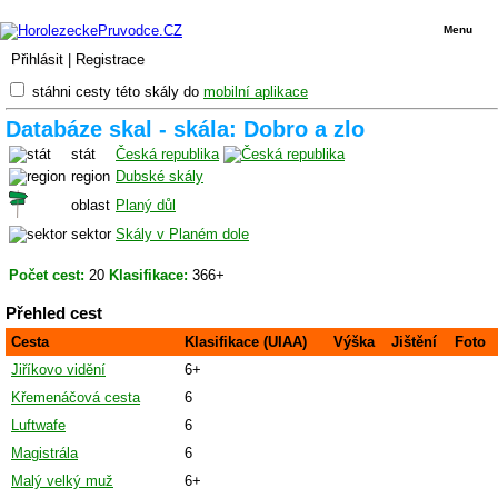
Menu
Přihlásit
|
Registrace
stáhni cesty této skály do
mobilní aplikace
Databáze skal - skála: Dobro a zlo
stát
Česká republika
region
Dubské skály
oblast
Planý důl
sektor
Skály v Planém dole
Počet cest:
20
Klasifikace:
366+
Přehled cest
Cesta
Klasifikace (UIAA)
Výška
Jištění
Foto
Jiříkovo vidění
6+
Křemenáčová cesta
6
Luftwafe
6
Magistrála
6
Malý velký muž
6+