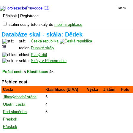
Menu
Přihlásit
|
Registrace
stáhni cesty této skály do
mobilní aplikace
Databáze skal - skála: Dědek
stát
Česká republika
region
Dubské skály
oblast
Planý důl
sektor
Skály v Planém dole
Počet cest:
5
Klasifikace:
45
Přehled cest
Cesta
Klasifikace (UIAA)
Výška
Jištění
Foto
Jihovýchodní stěna
5
Obětní cesta
4
Pod slaněním
5
Přeskok
Přeskok