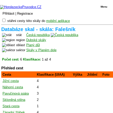
Menu
Přihlásit
|
Registrace
stáhni cesty této skály do
mobilní aplikace
Databáze skal - skála: Falešník
stát
Česká republika
region
Dubské skály
oblast
Planý důl
sektor
Skály v Planém dole
Počet cest:
6
Klasifikace:
1 až 4
Přehled cest
Cesta
Klasifikace (UIAA)
Výška
Jištění
Foto
Jižní cesta
4
Náhorní cesta
4
Pavučinová spára
3
Skloněná stěna
2
Stará cesta
1
Západní žlábek
4