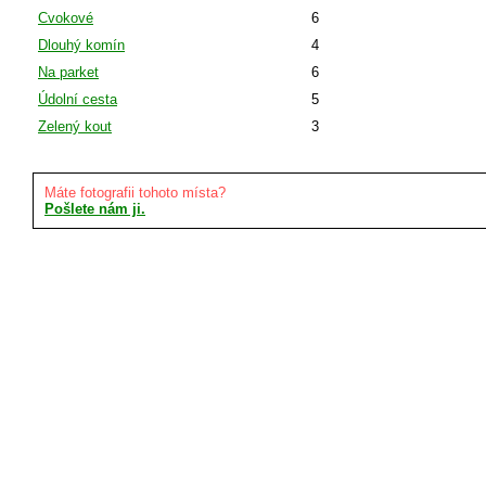
Cvokové
6
Dlouhý komín
4
Na parket
6
Údolní cesta
5
Zelený kout
3
Máte fotografii tohoto místa?
Pošlete nám ji.