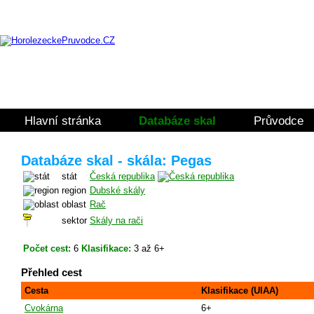
Hlavní stránka
Databáze skal
Průvodce
Databáze skal - skála: Pegas
stát
Česká republika
region
Dubské skály
oblast
Rač
sektor
Skály na rači
Počet cest:
6
Klasifikace:
3 až 6+
Přehled cest
Cesta
Klasifikace (UIAA)
Cvokárna
6+