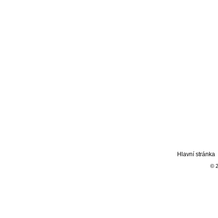
Hlavní stránka
© 2