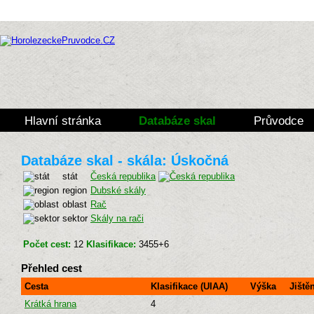
Hlavní stránka
Databáze skal
Průvodce
Databáze skal - skála: Úskočná
stát
Česká republika
region
Dubské skály
oblast
Rač
sektor
Skály na rači
Počet cest:
12
Klasifikace:
3455+6
Přehled cest
Cesta
Klasifikace (UIAA)
Výška
Jiště
Krátká hrana
4