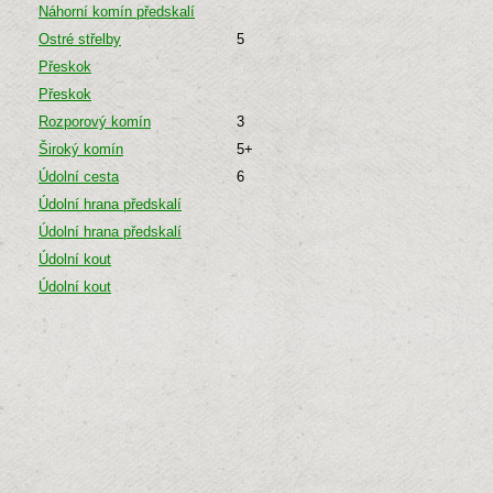
Náhorní komín předskalí
Ostré střelby
5
Přeskok
Přeskok
Rozporový komín
3
Široký komín
5+
Údolní cesta
6
Údolní hrana předskalí
Údolní hrana předskalí
Údolní kout
Údolní kout