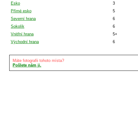
Esko
3
Přímé esko
5
Severní hrana
6
Sokolík
6
Vnitřní hrana
5+
Východní hrana
6
Máte fotografii tohoto místa?
Pošlete nám ji.