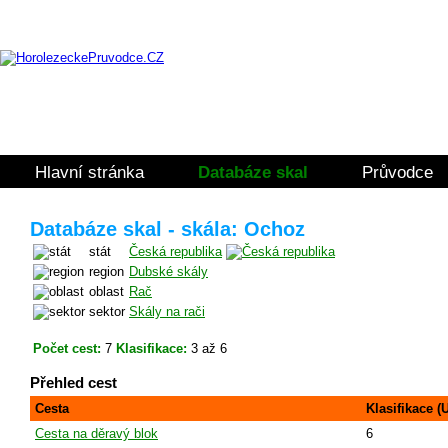
Hlavní stránka
Databáze skal
Průvodce
Databáze skal - skála: Ochoz
stát
Česká republika
region
Dubské skály
oblast
Rač
sektor
Skály na rači
Počet cest:
7
Klasifikace:
3 až 6
Přehled cest
Cesta
Klasifikace (
Cesta na děravý blok
6