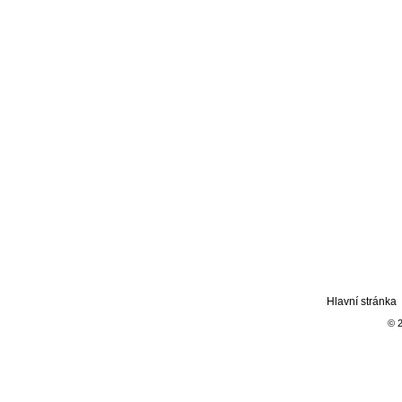
Hlavní stránka
© 2