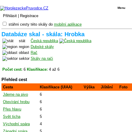
Menu
Přihlásit
|
Registrace
stáhni cesty této skály do
mobilní aplikace
Databáze skal - skála: Hrobka
stát
Česká republika
region
Dubské skály
oblast
Rač
sektor
Skály na rači
Počet cest:
6
Klasifikace:
4 až 6
Přehled cest
Cesta
Klasifikace (UIAA)
Výška
Jištění
Foto
Jdeme na pivo
6
Otevírání hrobu
6
Přes hlavu
6
Svět ticha
5
Východní spára
4
Západní spára
5