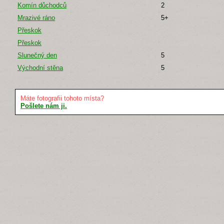
Komín důchodců
2
Mrazivé ráno
5+
Přeskok
Přeskok
Slunečný den
5
Východní stěna
5
Máte fotografii tohoto místa?
Pošlete nám ji.