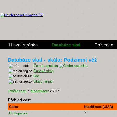
Hlavní stránka
Databáze skal
Průvodce
Databáze skal - skála: Podzimní věž
stát
Česká republika
region
Dubské skály
oblast
Rač
sektor
Skály na rači
Počet cest:
7
Klasifikace:
255+7
Přehled cest
Cesta
Klasifikace (UIAA)
Do kopečka
7