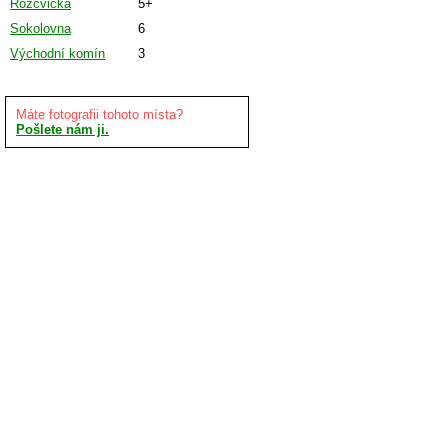
Rozcvička
5+
Sokolovna
6
Východní komín
3
Máte fotografii tohoto místa?
Pošlete nám ji.