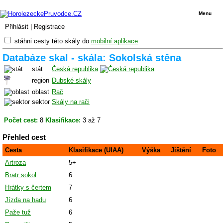
Menu
Přihlásit
|
Registrace
stáhni cesty této skály do
mobilní aplikace
Databáze skal - skála: Sokolská stěna
stát
Česká republika
region
Dubské skály
oblast
Rač
sektor
Skály na rači
Počet cest:
8
Klasifikace:
3 až 7
Přehled cest
Cesta
Klasifikace (UIAA)
Výška
Jištění
Foto
Artroza
5+
Bratr sokol
6
Hrátky s čertem
7
Jízda na hadu
6
Paže tuž
6