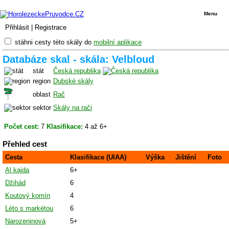
Menu
Přihlásit
|
Registrace
stáhni cesty této skály do
mobilní aplikace
Databáze skal - skála: Velbloud
stát
Česká republika
region
Dubské skály
oblast
Rač
sektor
Skály na rači
Počet cest:
7
Klasifikace:
4 až 6+
Přehled cest
Cesta
Klasifikace (UIAA)
Výška
Jištění
Foto
Al kajda
6+
Džihád
6
Koutový komín
4
Léto s markétou
6
Narozeninová
5+