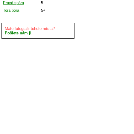
Pravá spára
5
Tora bora
5+
Máte fotografii tohoto místa?
Pošlete nám ji.