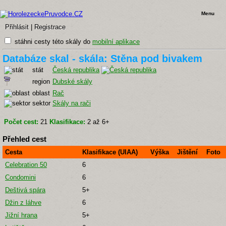
Menu
Přihlásit
|
Registrace
stáhni cesty této skály do
mobilní aplikace
Databáze skal - skála: Stěna pod bivakem
stát
Česká republika
region
Dubské skály
oblast
Rač
sektor
Skály na rači
Počet cest:
21
Klasifikace:
2 až 6+
Přehled cest
Cesta
Klasifikace (UIAA)
Výška
Jištění
Foto
Celebration 50
6
Condomini
6
Deštivá spára
5+
Džin z láhve
6
Jižní hrana
5+