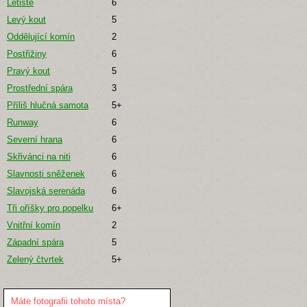
Letiště
6
Levý kout
5
Oddělující komín
2
Postřižiny
6
Pravý kout
5
Prostřední spára
3
Příliš hlučná samota
5+
Runway
6
Severní hrana
6
Skřivánci na niti
6
Slavnosti sněženek
6
Slavojská serenáda
6
Tři oříšky pro popelku
6+
Vnitřní komín
2
Západní spára
5
Zelený čtvrtek
5+
Máte fotografii tohoto místa?