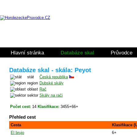
Hlavní stránka
Databáze skal
Průvodce
Databáze skal - skála: Peyot
stát
Česká republika
region
Dubské skály
oblast
Rač
sektor
Skály na rači
Počet cest:
14
Klasifikace:
3455+66+
Přehled cest
Cesta
Klasifikace (
El brujo
6+