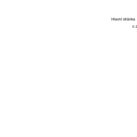
Hlavní stránka
© 2