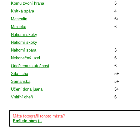
Komu zvoní hrana
5
Krátká spára
4
Mescalin
6+
Mexická
6
Náhorní skoky
Náhorní skoky
Náhorní spára
3
Nekonečný uzel
6
Oddělená skutečnost
6
Síla ticha
5+
Šamanská
5+
Učení dona juana
5+
Vnitřní oheň
6
Máte fotografii tohoto místa?
Pošlete nám ji.