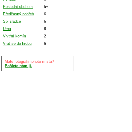
Poslední sbohem
5+
Předčasný pohřeb
6
Spi sladce
6
Urna
6
Vnitřní komín
2
Vrať se do hrobu
6
Máte fotografii tohoto místa?
Pošlete nám ji.