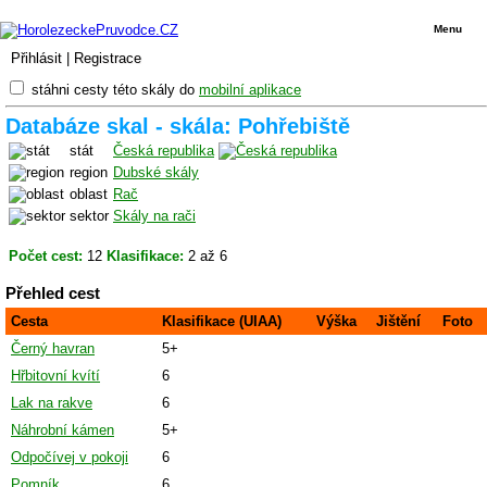
Menu
Přihlásit
|
Registrace
stáhni cesty této skály do
mobilní aplikace
Databáze skal - skála: Pohřebiště
stát
Česká republika
region
Dubské skály
oblast
Rač
sektor
Skály na rači
Počet cest:
12
Klasifikace:
2 až 6
Přehled cest
Cesta
Klasifikace (UIAA)
Výška
Jištění
Foto
Černý havran
5+
Hřbitovní kvítí
6
Lak na rakve
6
Náhrobní kámen
5+
Odpočívej v pokoji
6
Pomník
6