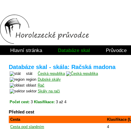
Hlavní stránka
Databáze skal
Průvodce
Databáze skal - skála: Račská madona
stát
Česká republika
region
Dubské skály
oblast
Rač
sektor
Skály na rači
Počet cest:
3
Klasifikace:
3 až 4
Přehled cest
Cesta
Klasifikace (
Cesta pod slaněním
4