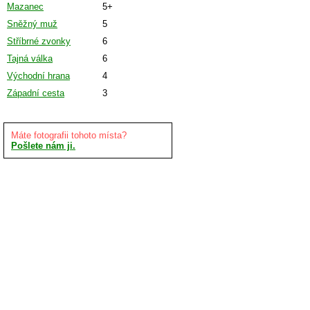
Mazanec
5+
Sněžný muž
5
Stříbrné zvonky
6
Tajná válka
6
Východní hrana
4
Západní cesta
3
Máte fotografii tohoto místa?
Pošlete nám ji.