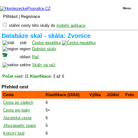
Menu
Přihlásit
|
Registrace
stáhni cesty této skály do
mobilní aplikace
Databáze skal - skála: Zvonice
stát
Česká republika
region
Dubské skály
oblast
Rač
sektor
Skály na rači
Počet cest:
11
Klasifikace:
3 až 6
Přehled cest
Cesta
Klasifikace (UIAA)
Výška
Jištění
Foto
Cesta po zádech
6
Cesta pro baby
5+
Jezuitská cesta
6
Jihozápadní spára
5
Kritický bod
6