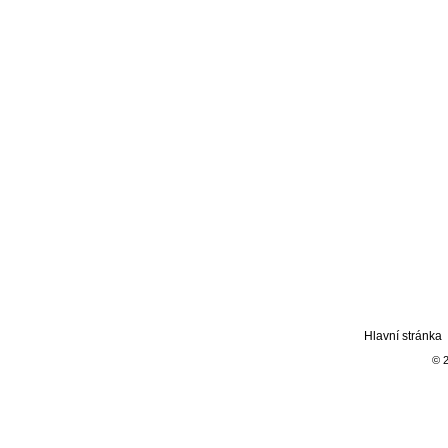
Hlavní stránka
© 2