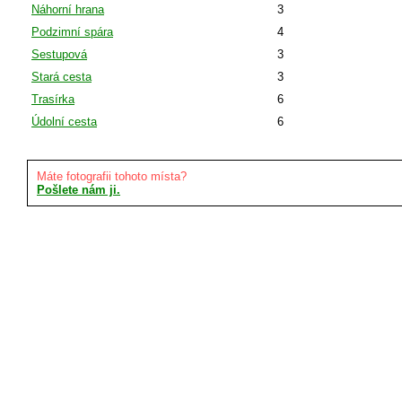
Náhorní hrana
3
Podzimní spára
4
Sestupová
3
Stará cesta
3
Trasírka
6
Údolní cesta
6
Máte fotografii tohoto místa?
Pošlete nám ji.