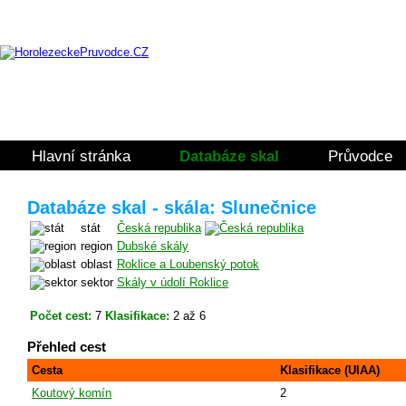
Hlavní stránka
Databáze skal
Průvodce
Databáze skal - skála: Slunečnice
stát
Česká republika
region
Dubské skály
oblast
Roklice a Loubenský potok
sektor
Skály v údolí Roklice
Počet cest:
7
Klasifikace:
2 až 6
Přehled cest
Cesta
Klasifikace (UIAA)
Koutový komín
2