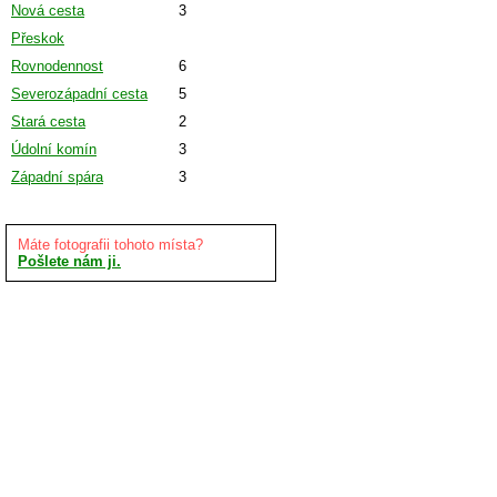
Nová cesta
3
Přeskok
Rovnodennost
6
Severozápadní cesta
5
Stará cesta
2
Údolní komín
3
Západní spára
3
Máte fotografii tohoto místa?
Pošlete nám ji.