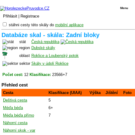
Menu
Přihlásit
|
Registrace
stáhni cesty této skály do
mobilní aplikace
Databáze skal - skála: Zadní bloky
stát
Česká republika
region
Dubské skály
oblast
Roklice a Loubenský potok
sektor
Skály v údolí Roklice
Počet cest:
12
Klasifikace:
23566+7
Přehled cest
Cesta
Klasifikace (UIAA)
Výška
Jištění
Foto
Deštivá cesta
5
Méďa béďa
6+
Méďa béďa přímo
7
Náhorní cesta
Náhorní skok - var