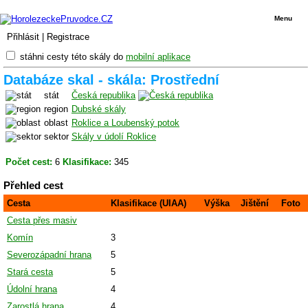
Menu
Přihlásit
|
Registrace
stáhni cesty této skály do
mobilní aplikace
Databáze skal - skála: Prostřední
stát
Česká republika
region
Dubské skály
oblast
Roklice a Loubenský potok
sektor
Skály v údolí Roklice
Počet cest:
6
Klasifikace:
345
Přehled cest
Cesta
Klasifikace (UIAA)
Výška
Jištění
Foto
Cesta přes masiv
Komín
3
Severozápadní hrana
5
Stará cesta
5
Údolní hrana
4
Zarostlá hrana
4