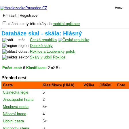
Menu
Přihlásit
|
Registrace
stáhni cesty této skály do
mobilní aplikace
Databáze skal - skála: Hlásný
stát
Česká republika
region
Dubské skály
oblast
Roklice a Loubenský potok
sektor
Skály v údolí Roklice
Počet cest:
6
Klasifikace:
2 až 5+
Přehled cest
Cesta
Klasifikace (UIAA)
Výška
Jištění
Foto
Cizinecká legie
5
Jihozápadní hrana
2
Mechová cesta
5+
Náhorní hrana
4
Údolní cesta
5+
Východní stěna
3