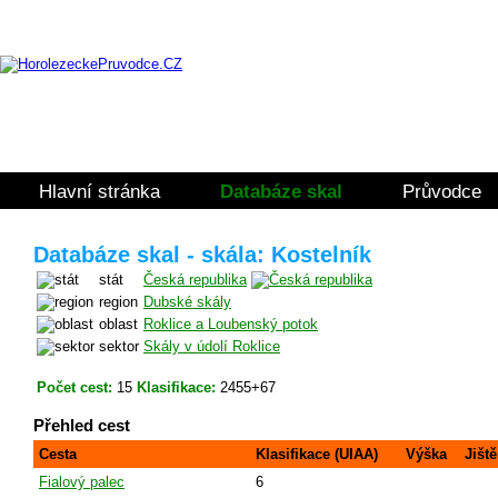
Hlavní stránka
Databáze skal
Průvodce
Databáze skal - skála: Kostelník
stát
Česká republika
region
Dubské skály
oblast
Roklice a Loubenský potok
sektor
Skály v údolí Roklice
Počet cest:
15
Klasifikace:
2455+67
Přehled cest
Cesta
Klasifikace (UIAA)
Výška
Jiště
Fialový palec
6