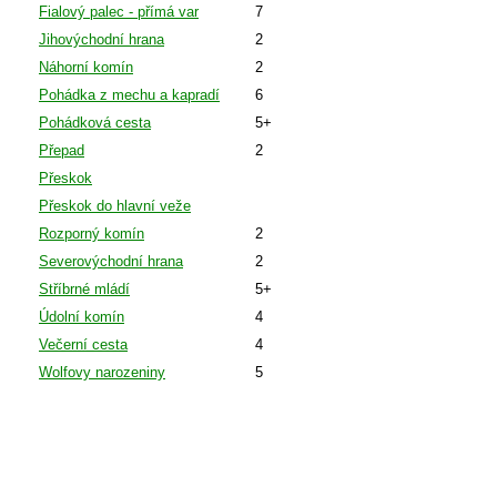
Fialový palec - přímá var
7
Jihovýchodní hrana
2
Náhorní komín
2
Pohádka z mechu a kapradí
6
Pohádková cesta
5+
Přepad
2
Přeskok
Přeskok do hlavní veže
Rozporný komín
2
Severovýchodní hrana
2
Stříbrné mládí
5+
Údolní komín
4
Večerní cesta
4
Wolfovy narozeniny
5