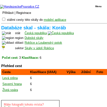
Menu
Přihlásit
|
Registrace
stáhni cesty této skály do
mobilní aplikace
Databáze skal - skála: Koráb
stát
Česká republika
region
Dubské skály
oblast
Roklice a Loubenský potok
sektor
Skály v údolí Roklice
Počet cest:
3
Klasifikace:
6
Přehled cest
Cesta
Klasifikace (UIAA)
Výška
Jištění
Foto
Levá stěna
6
Severní hrana
6
Žlutá spára
6
Máte fotografii tohoto místa?