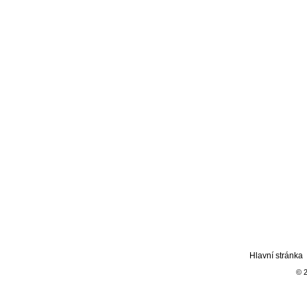
Hlavní stránka
© 2