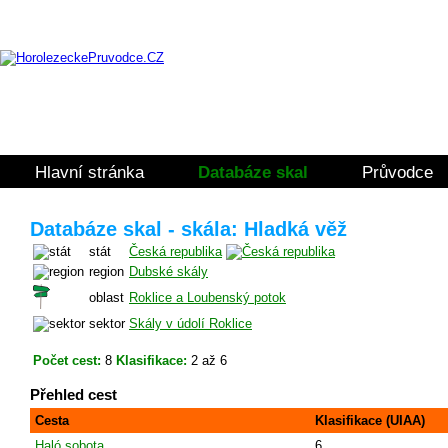
Hlavní stránka
Databáze skal
Průvodce
Databáze skal - skála: Hladká věž
stát
Česká republika
region
Dubské skály
oblast
Roklice a Loubenský potok
sektor
Skály v údolí Roklice
Počet cest:
8
Klasifikace:
2 až 6
Přehled cest
Cesta
Klasifikace (UIAA)
Haló sobota
6