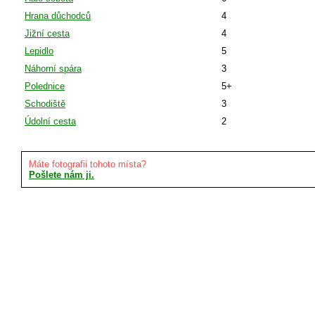
Hrana důchodců
4
Jižní cesta
4
Lepidlo
5
Náhorní spára
3
Polednice
5+
Schodiště
3
Údolní cesta
2
Máte fotografii tohoto místa?
Pošlete nám ji.