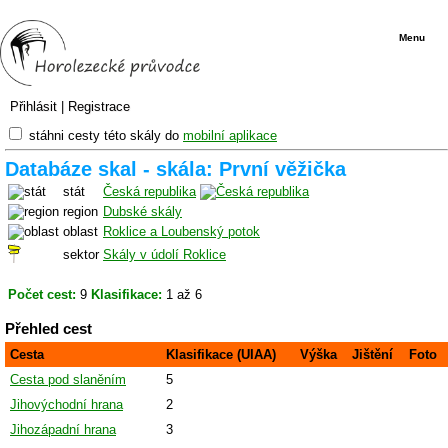
Menu
Přihlásit
|
Registrace
stáhni cesty této skály do
mobilní aplikace
Databáze skal - skála: První věžička
stát
Česká republika
region
Dubské skály
oblast
Roklice a Loubenský potok
sektor
Skály v údolí Roklice
Počet cest:
9
Klasifikace:
1 až 6
Přehled cest
Cesta
Klasifikace (UIAA)
Výška
Jištění
Foto
Cesta pod slaněním
5
Jihovýchodní hrana
2
Jihozápadní hrana
3