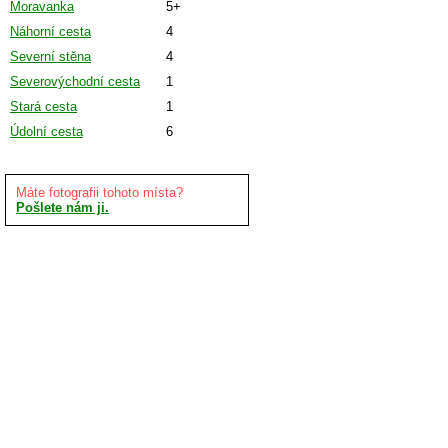
Moravanka
5+
Náhorní cesta
4
Severní stěna
4
Severovýchodní cesta
1
Stará cesta
1
Údolní cesta
6
Máte fotografii tohoto místa?
Pošlete nám ji.