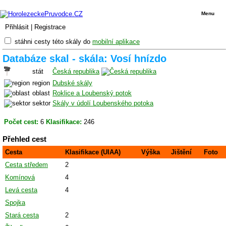
Menu
Přihlásit
|
Registrace
stáhni cesty této skály do
mobilní aplikace
Databáze skal - skála: Vosí hnízdo
stát
Česká republika
region
Dubské skály
oblast
Roklice a Loubenský potok
sektor
Skály v údolí Loubenského potoka
Počet cest:
6
Klasifikace:
246
Přehled cest
Cesta
Klasifikace (UIAA)
Výška
Jištění
Foto
Cesta středem
2
Komínová
4
Levá cesta
4
Spojka
Stará cesta
2