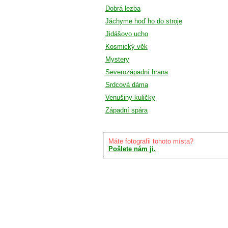
Dobrá lezba
Jáchyme hoď ho do stroje
Jidášovo ucho
Kosmický věk
Mystery
Severozápadní hrana
Srdcová dáma
Venušiny kuličky
Západní spára
Máte fotografii tohoto místa?
Pošlete nám ji.