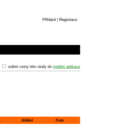
Přihlásit
|
Registrace
stáhni cesty této skály do
mobilní aplikace
a
Jištění
Foto