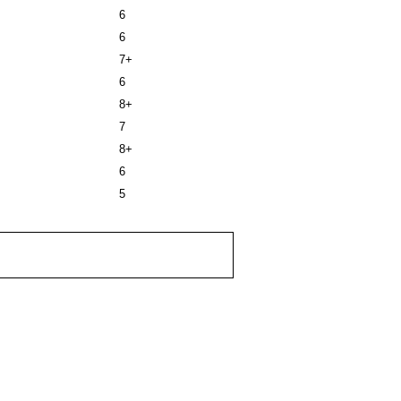
6
6
7+
6
8+
7
8+
6
5