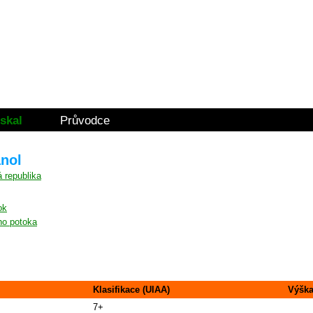
skal
Průvodce
anol
ok
ho potoka
Klasifikace (UIAA)
Výšk
7+