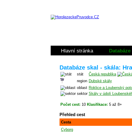
Hlavní stránka
Databáze 
Databáze skal - skála: Hr
stát
Česká republika
region
Dubské skály
oblast
Roklice a Loubenský pot
sektor
Skály v údolí Loubenské
Počet cest:
10
Klasifikace:
5 až 8+
Přehled cest
Cesta
Cyborg