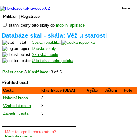
Menu
Přihlásit
|
Registrace
stáhni cesty této skály do
mobilní aplikace
Databáze skal - skála: Věž u starosti
stát
Česká republika
region
Dubské skály
oblast
Skalská tabule
sektor
Údolí skalského potoka
Počet cest:
3
Klasifikace:
3 až 5
Přehled cest
Cesta
Klasifikace (UIAA)
Výška
Jištění
Foto
Náhorní hrana
3
Východní cesta
3
Západní cesta
5
Máte fotografii tohoto místa?
Pošlete nám ji.