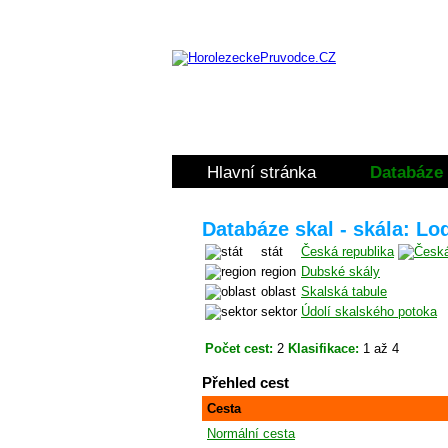
Hlavní stránka
Databáze 
Databáze skal - skála: Lo
stát
Česká republika
region
Dubské skály
oblast
Skalská tabule
sektor
Údolí skalského potoka
Počet cest:
2
Klasifikace:
1 až 4
Přehled cest
Cesta
Normální cesta