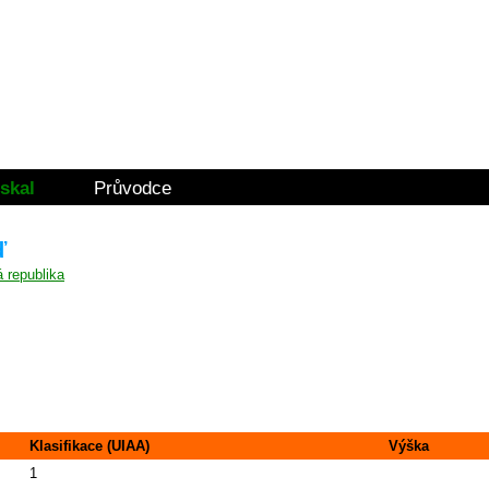
skal
Průvodce
ď
Klasifikace (UIAA)
Výška
1