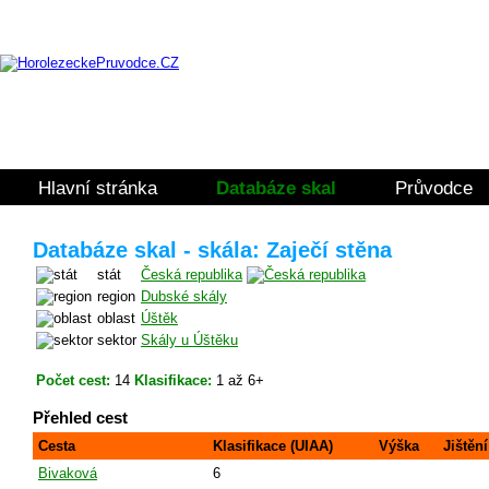
Hlavní stránka
Databáze skal
Průvodce
Databáze skal - skála: Zaječí stěna
stát
Česká republika
region
Dubské skály
oblast
Úštěk
sektor
Skály u Úštěku
Počet cest:
14
Klasifikace:
1 až 6+
Přehled cest
Cesta
Klasifikace (UIAA)
Výška
Jištění
Bivaková
6