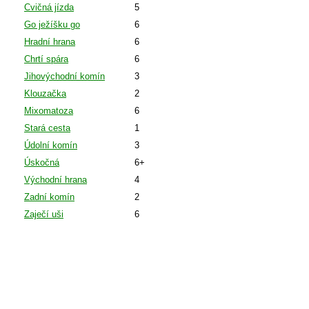
Cvičná jízda
5
Go ježíšku go
6
Hradní hrana
6
Chrtí spára
6
Jihovýchodní komín
3
Klouzačka
2
Mixomatoza
6
Stará cesta
1
Údolní komín
3
Úskočná
6+
Východní hrana
4
Zadní komín
2
Zaječí uši
6