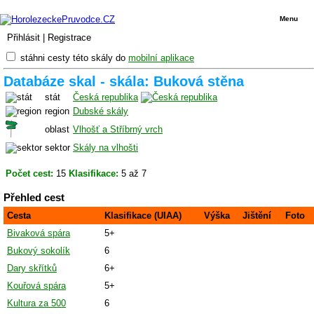
Menu
Přihlásit
|
Registrace
stáhni cesty této skály do
mobilní aplikace
Databáze skal - skála: Buková stěna
stát
Česká republika
region
Dubské skály
oblast
Vlhošť a Stříbrný vrch
sektor
Skály na vlhošti
Počet cest:
15
Klasifikace:
5 až 7
Přehled cest
Cesta
Klasifikace (UIAA)
Výška
Jištění
Foto
Bivaková spára
5+
Bukový sokolík
6
Dary skřítků
6+
Kouřová spára
5+
Kultura za 500
6