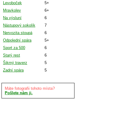
Levoboček
5+
Mravkolev
6+
Na výsluní
6
Nástupový sokolík
7
Nervozita stoupá
6
Odpolední spára
5+
Sport za 500
6
Starý rest
6
Šikmý traverz
5
Zadní spára
5
Máte fotografii tohoto místa?
Pošlete nám ji.