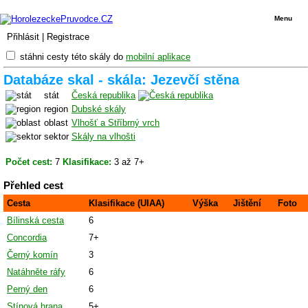
Menu
Přihlásit
|
Registrace
stáhni cesty této skály do
mobilní aplikace
Databáze skal - skála: Jezevčí stěna
stát
Česká republika
region
Dubské skály
oblast
Vlhošť a Stříbrný vrch
sektor
Skály na vlhošti
Počet cest:
7
Klasifikace:
3 až 7+
Přehled cest
Cesta
Klasifikace (UIAA)
Výška
Jištění
Foto
Bílinská cesta
6
Concordia
7+
Černý komín
3
Natáhněte ráfy
6
Perný den
6
Stínová hrana
5+