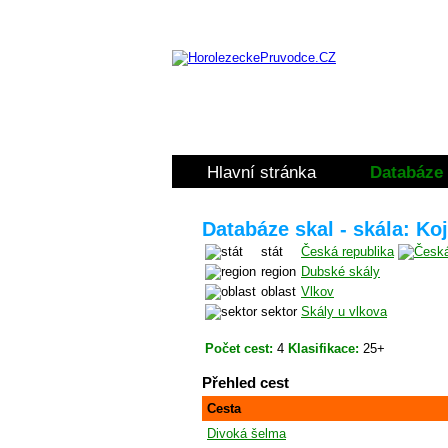
Hlavní stránka
Databáze 
Databáze skal - skála: Ko
stát
Česká republika
region
Dubské skály
oblast
Vlkov
sektor
Skály u vlkova
Počet cest:
4
Klasifikace:
25+
Přehled cest
Cesta
Divoká šelma