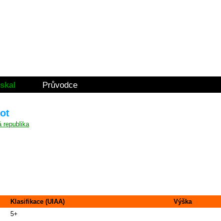
skal
Průvodce
jot
Klasifikace (UIAA)
Výška
5+