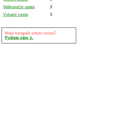
Velikonoční spára
3
Vstupní cesta
3
Máte fotografii tohoto místa?
Pošlete nám ji.