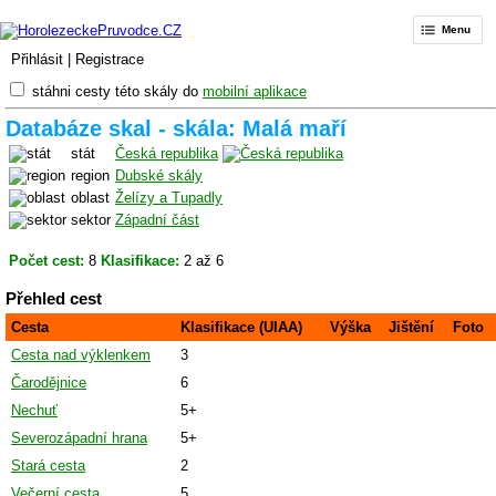
Menu
Přihlásit
|
Registrace
stáhni cesty této skály do
mobilní aplikace
Databáze skal - skála: Malá maří
stát
Česká republika
region
Dubské skály
oblast
Želízy a Tupadly
sektor
Západní část
Počet cest:
8
Klasifikace:
2 až 6
Přehled cest
Cesta
Klasifikace (UIAA)
Výška
Jištění
Foto
Cesta nad výklenkem
3
Čarodějnice
6
Nechuť
5+
Severozápadní hrana
5+
Stará cesta
2
Večerní cesta
5