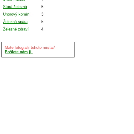
Stará železná
5
Únorový komín
3
Železná spára
5
Železné zdraví
4
Máte fotografii tohoto místa?
Pošlete nám ji.