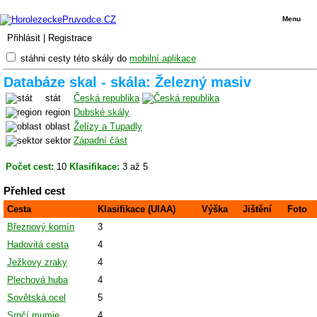
Menu
Přihlásit
|
Registrace
stáhni cesty této skály do
mobilní aplikace
Databáze skal - skála: Železný masiv
stát
Česká republika
region
Dubské skály
oblast
Želízy a Tupadly
sektor
Západní část
Počet cest:
10
Klasifikace:
3 až 5
Přehled cest
Cesta
Klasifikace (UIAA)
Výška
Jištění
Foto
Březnový komín
3
Hadovitá cesta
4
Ježkovy zraky
4
Plechová huba
4
Sovětská ocel
5
Srnčí mumie
4