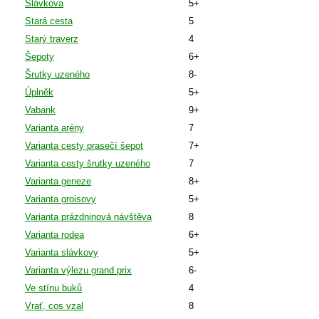
Slávkova
5+
Stará cesta
5
Starý traverz
4
Šepoty
6+
Šrutky uzeného
8-
Úplněk
5+
Vabank
9+
Varianta arény
7
Varianta cesty prasečí šepot
7+
Varianta cesty šrutky uzeného
7
Varianta geneze
8+
Varianta groisovy
5+
Varianta prázdninová návštěva
8
Varianta rodea
6+
Varianta slávkovy
5+
Varianta výlezu grand prix
6-
Ve stínu buků
4
Vrať, cos vzal
8