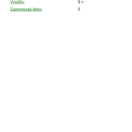
Výstřiky
6 +
Zapomenutá láhev
5