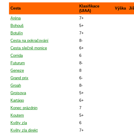
Klasifikace
Cesta
Výška
Ji
(UIAA)
Aréna
7+
Bohouš
5+
Botulín
7+
Cesta na pokračování
8-
Cesta slečně monice
6+
Corrida
6
Futurum
8-
Geneze
8
Grand prix
6-
Groah
8-
Groisova
5+
Kartágo
6+
Konec prázdnin
7
Koutem
5+
Květy zla
6
Květy zla direkt
7+