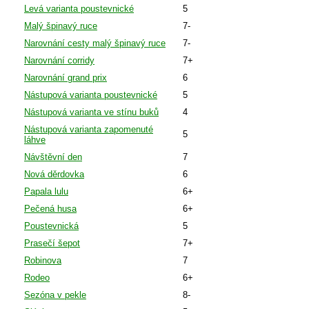
Levá varianta poustevnické
5
Malý špinavý ruce
7-
Narovnání cesty malý špinavý ruce
7-
Narovnání corridy
7+
Narovnání grand prix
6
Nástupová varianta poustevnické
5
Nástupová varianta ve stínu buků
4
Nástupová varianta zapomenuté
5
láhve
Návštěvní den
7
Nová děrdovka
6
Papala lulu
6+
Pečená husa
6+
Poustevnická
5
Prasečí šepot
7+
Robinova
7
Rodeo
6+
Sezóna v pekle
8-