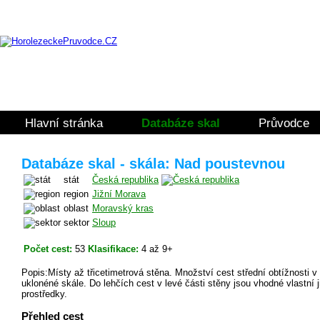
Hlavní stránka
Databáze skal
Průvodce
Databáze skal - skála: Nad poustevnou
stát
Česká republika
region
Jižní Morava
oblast
Moravský kras
sektor
Sloup
Počet cest:
53
Klasifikace:
4 až 9+
Popis:Místy až třicetimetrová stěna. Množství cest střední obtížnosti v
uklonéné skále. Do lehčích cest v levé části stěny jsou vhodné vlastní ji
prostředky.
Přehled cest