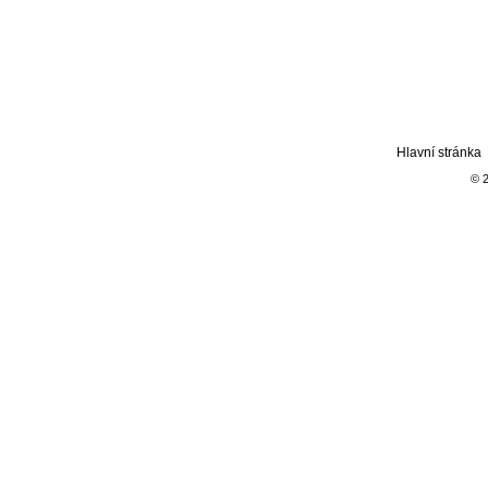
Hlavní stránka
© 2