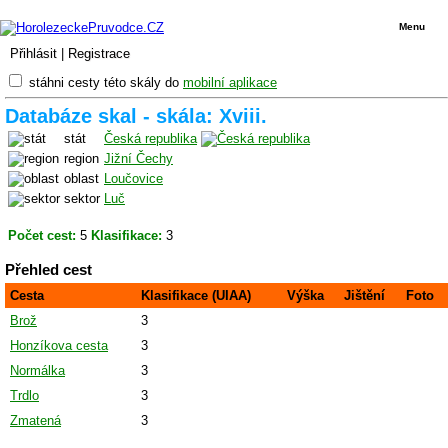
Menu
Přihlásit
|
Registrace
stáhni cesty této skály do
mobilní aplikace
Databáze skal - skála: Xviii.
stát
Česká republika
region
Jižní Čechy
oblast
Loučovice
sektor
Luč
Počet cest:
5
Klasifikace:
3
Přehled cest
Cesta
Klasifikace (UIAA)
Výška
Jištění
Foto
Brož
3
Honzíkova cesta
3
Normálka
3
Trdlo
3
Zmatená
3