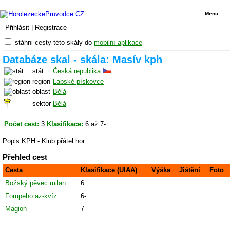
Menu
Přihlásit
|
Registrace
stáhni cesty této skály do
mobilní aplikace
Databáze skal - skála: Masív kph
stát
Česká republika
region
Labské pískovce
oblast
Bělá
sektor
Bělá
Počet cest:
3
Klasifikace:
6 až 7-
Popis:KPH - Klub přátel hor
Přehled cest
Cesta
Klasifikace (UIAA)
Výška
Jištění
Foto
Božský pěvec milan
6
Fompeho az-kvíz
6-
Magion
7-