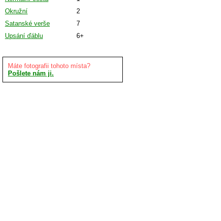
Okružní
2
Satanské verše
7
Upsání ďáblu
6+
Máte fotografii tohoto místa?
Pošlete nám ji.