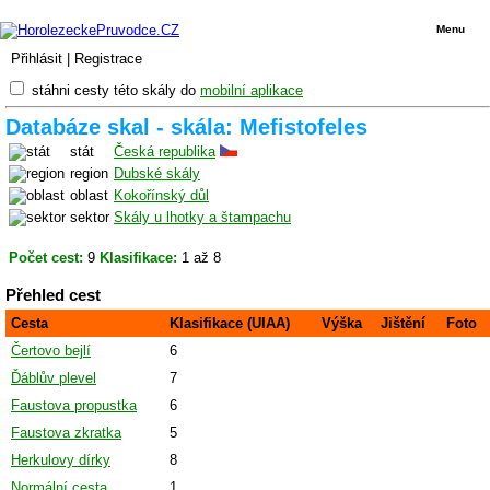
Menu
Přihlásit
|
Registrace
stáhni cesty této skály do
mobilní aplikace
Databáze skal - skála: Mefistofeles
stát
Česká republika
region
Dubské skály
oblast
Kokořínský důl
sektor
Skály u lhotky a štampachu
Počet cest:
9
Klasifikace:
1 až 8
Přehled cest
Cesta
Klasifikace (UIAA)
Výška
Jištění
Foto
Čertovo bejlí
6
Ďáblův plevel
7
Faustova propustka
6
Faustova zkratka
5
Herkulovy dírky
8
Normální cesta
1