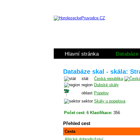
Hlavní stránka
Databáze 
Databáze skal - skála: St
stát
Česká republika
region
Dubské skály
oblast
Popelov
sektor
Skály u popelova
Počet cest:
6
Klasifikace:
356
Přehled cest
Cesta
Africké dobrodružství