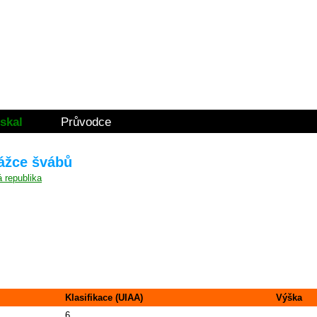
skal
Průvodce
rážce švábů
Klasifikace (UIAA)
Výška
6