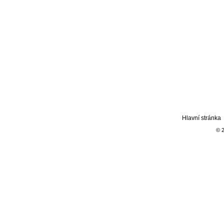
Hlavní stránka
© 2