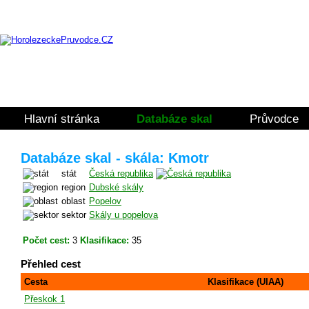
Hlavní stránka
Databáze skal
Průvodce
Databáze skal - skála: Kmotr
stát
Česká republika
region
Dubské skály
oblast
Popelov
sektor
Skály u popelova
Počet cest:
3
Klasifikace:
35
Přehled cest
Cesta
Klasifikace (UIAA)
Přeskok 1