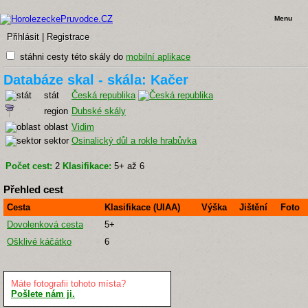
Menu
Přihlásit
|
Registrace
stáhni cesty této skály do
mobilní aplikace
Databáze skal - skála: Kačer
stát
Česká republika
region
Dubské skály
oblast
Vidim
sektor
Osinalický důl a rokle hrabůvka
Počet cest:
2
Klasifikace:
5+ až 6
Přehled cest
Cesta
Klasifikace (UIAA)
Výška
Jištění
Foto
Dovolenková cesta
5+
Ošklivé káčátko
6
Máte fotografii tohoto místa?
Pošlete nám ji.