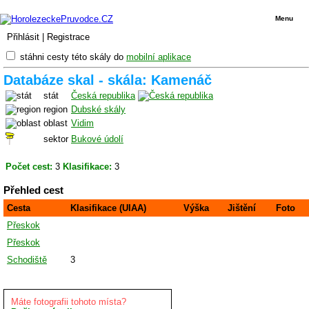
Menu
Přihlásit
|
Registrace
stáhni cesty této skály do
mobilní aplikace
Databáze skal - skála: Kamenáč
stát
Česká republika
region
Dubské skály
oblast
Vidim
sektor
Bukové údolí
Počet cest:
3
Klasifikace:
3
Přehled cest
Cesta
Klasifikace (UIAA)
Výška
Jištění
Foto
Přeskok
Přeskok
Schodiště
3
Máte fotografii tohoto místa?